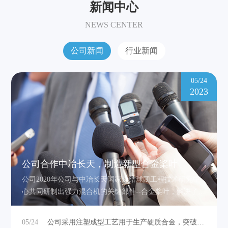
新闻中心
NEWS CENTER
公司新闻
行业新闻
05/24
2023
公司合作中冶长天，制造新型合金桨叶
公司2020年公司与中冶长天国家烧结球团工程技术研究中
心共同研制出强力混合机的关键部件--合金桨叶，解决了桨
叶耐磨损问题，提高设备工作效率，实现了同类进口产品
的替代。为使用单位节省采购成本，为国家节省大量外汇
05/24
公司采用注塑成型工艺用于生产硬质合金，突破高