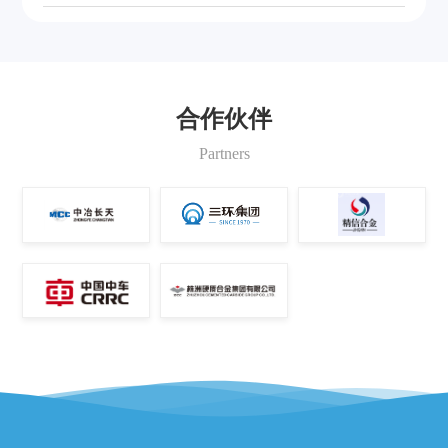
资源，赢回国内市场。国产立式强力混合机配套使用我公
端硬质合金的技术壁垒，实现进口高端零部件的完
司生产的长寿型强力混合耐磨桨叶有益于降低工程造价，
减省设备运行成本，缩短服务响应时间，提高设备作业
美替代
率。我公司已申请专利，并已批量销售，仅此一项年产量
可达1000万元。
合作伙伴
Partners